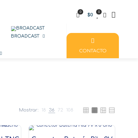
0
0
$0
BROADCAST
CONTACTO
rollo
Mostrar:
18
36
72
108