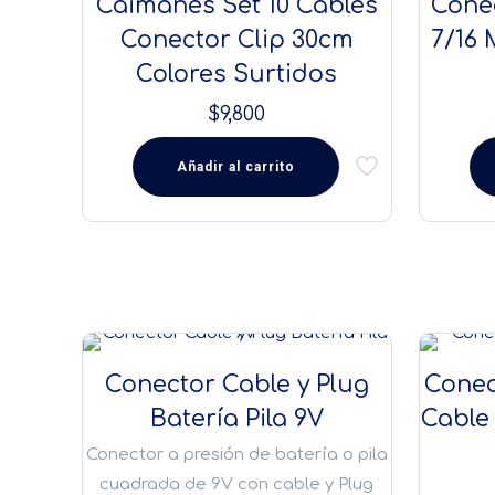
Caimanes Set 10 Cables
Cone
Conector Clip 30cm
7/16 
Colores Surtidos
$
9,800
Añadir al carrito
Conector Cable y Plug
Conec
Batería Pila 9V
Cable
Conector a presión de batería o pila
cuadrada de 9V con cable y Plug