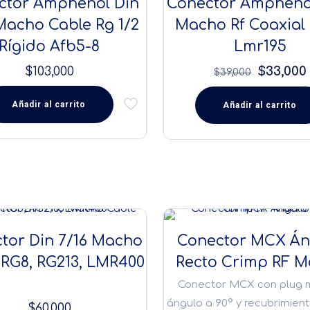
ctor Amphenol Din
Conector Ampheno
Macho Cable Rg 1/2
Macho Rf Coaxial
Rígido Afb5-8
Lmr195
El
$
103,000
$
33,000
$
39,000
precio
Añadir al carrito
Añadir al carrito
original
era:
$39,000.
tor Din 7/16 Macho
Conector MCX Án
 RG8, RG213, LMR400
Recto Crimp RF 
Conector MCX con plug 
ángulo a 90º y recubrimient
$
60,000