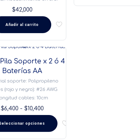
era:
$41,000.
$
42,000
Añadir al carrito
Pila Soporte x 2 ó 4
Baterías AA
ial soporte: Polipropileno
s (rojo y negro): #26 AWG
ongitud cables: 10cm
Rango
$
6,400
-
$
10,400
de
Seleccionar opciones
precios:
desde
cto