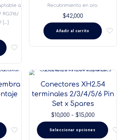
pueden
aptable a
Recubrimiento en oro.
elegir
/ RG316/
$
42,000
en
/
[…]
la
Añadir al carrito
página
de
producto
Hembra
Conectores XH2.54
ntaje
terminales 2/3/4/5/6 Pin
Set x 5pares
El
Rango
$
10,000
-
$
15,000
precio
de
Seleccionar opciones
actual
precios:
Este