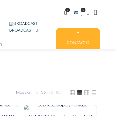
0
0
$0
BROADCAST
CONTACTO
D
Mostrar:
18
36
72
108