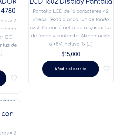
TADOR
LCD 1602 Display Pantalla
4780
Pantalla LCD de 16 caracteres × 2
líneas. Texto blanco, luz de fondo
eres × 2
azul. Potenciómetro para ajustar luz
de fondo
de fondo y contraste. Alimentación
r I2C.
a +5V. Incluye: 1x
[…]
r luz de
…]
$
15,000
Añadir al carrito
2 con
eres × 2