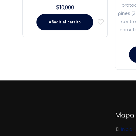
protoc
$
10,000
pines (
control
Añadir al carrito
caract
Mapa d
Inicio