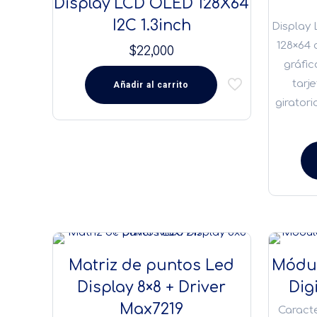
Display LCD OLED 128X64
I2C 1.3inch
Display 
128×64 
$
22,000
gráfic
tarj
Añadir al carrito
giratori
Matriz de puntos Led
Módul
Display 8×8 + Driver
Dig
Max7219
Caracte