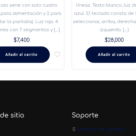
olo serie con solo cuatro
líneas. Texto blanco, luz 
2 para alimentación y 2 para
azul. El teclado consta de 
ar la pantalla). Luz roja. 4
seleccionar, arriba, derecha
eres con 7 segmentos y
[…]
izquierda.
[…]
$
7,400
$
28,000
Añadir al carrito
Añadir al carrito
e sitio
Soporte
Políticas de Garantía