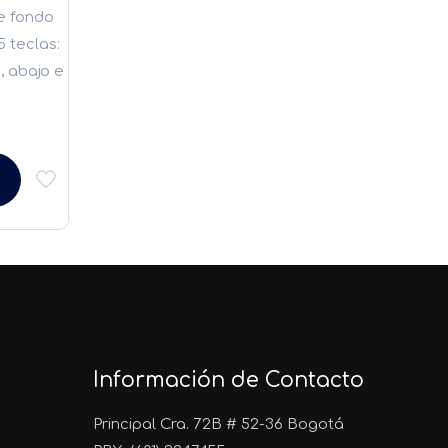
de fondo
5 teclas:
, abajo e
Información de Contacto
Principal Cra. 72B # 52-36 Bogotá