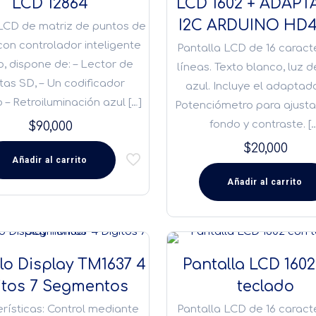
LCD 12864
LCD 1602 + ADAP
I2C ARDUINO HD4
LCD de matriz de puntos de
con controlador inteligente
Pantalla LCD de 16 caract
o, dispone de: – Lector de
líneas. Texto blanco, luz 
etas SD, – Un codificador
azul. Incluye el adaptado
o – Retroiluminación azul
[…]
Potenciómetro para ajusta
fondo y contraste.
[
$
90,000
$
20,000
Añadir al carrito
Añadir al carrito
o Display TM1637 4
Pantalla LCD 160
itos 7 Segmentos
teclado
rísticas: Control mediante
Pantalla LCD de 16 caract