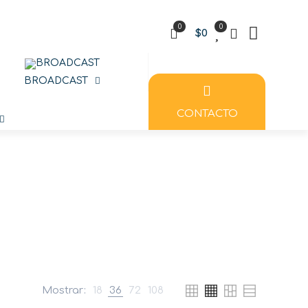
0
0
$0
BROADCAST
CONTACTO
e M6 y M10
 Boquillas
Mostrar:
18
36
72
108