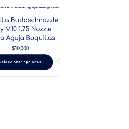
illa Budaschnozzle
y M10 1.75 Nozzle
a Aguja Boquillas
$
10,000
Seleccionar opciones
cto
ples
tes.
nes
en