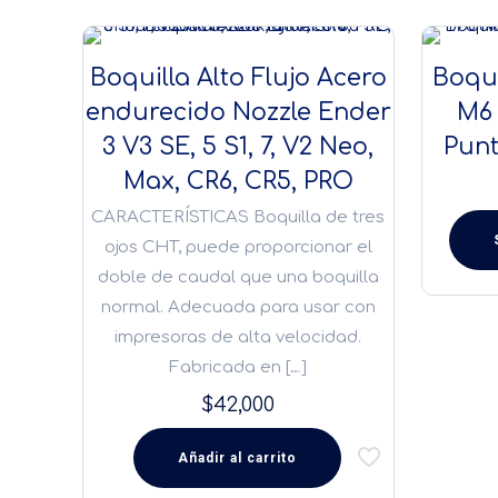
Boquilla Alto Flujo Acero
Boqu
endurecido Nozzle Ender
M6 
3 V3 SE, 5 S1, 7, V2 Neo,
Punt
Max, CR6, CR5, PRO
CARACTERÍSTICAS Boquilla de tres
ojos CHT, puede proporcionar el
Este
doble de caudal que una boquilla
produ
normal. Adecuada para usar con
tiene
impresoras de alta velocidad.
múlti
Fabricada en
[…]
varian
$
42,000
Las
opcio
Añadir al carrito
se
pued