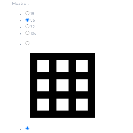
Mostrar:
18
36
72
108