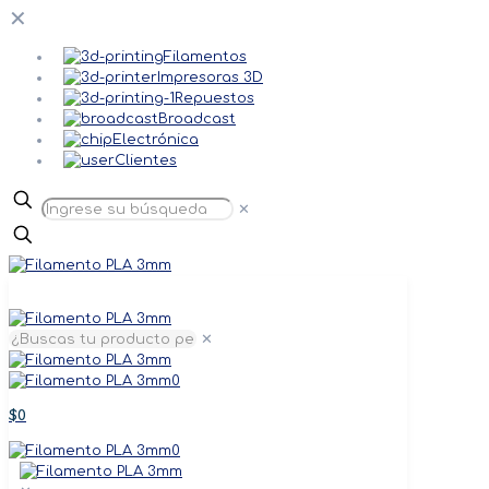
✕
Filamentos
Impresoras 3D
Repuestos
Broadcast
Electrónica
Clientes
✕
✕
0
$0
0