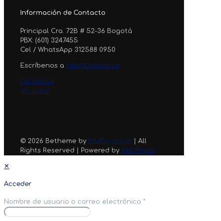
Información de Contacto
Principal Cra. 72B # 52-36 Bogotá
PBX: (601) 3247455
Cel / WhatsApp 312588 0950
Escríbenos a
info@3dbots.co
Facebook
Youtube
© 2026 Betheme by
Muffin group
| All
Rights Reserved | Powered by
WordPress
✕
Acceder
Nombre de usuario o correo electrónico
*