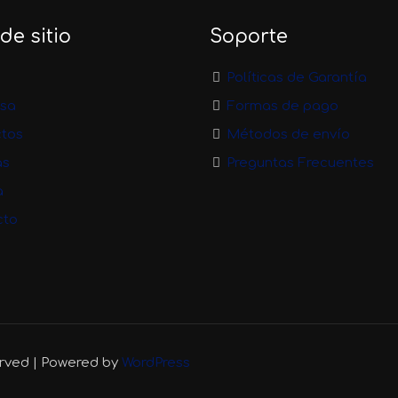
e sitio
Soporte
Políticas de Garantía
sa
Formas de pago
ctos
Métodos de envío
as
Preguntas Frecuentes
a
cto
erved | Powered by
WordPress