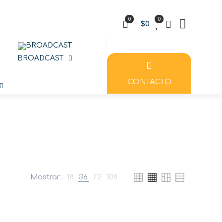
0
0
$0
BROADCAST
CONTACTO
Mostrar:
18
36
72
108