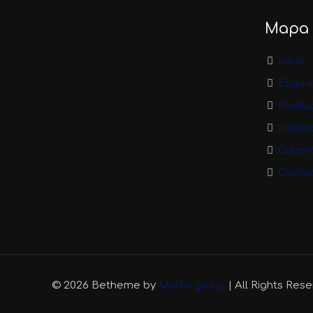
Mapa d
Inicio
Empre
Produ
Notici
Galeri
Conta
© 2026 Betheme by
Muffin group
| All Rights Res