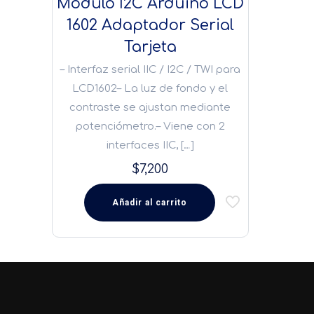
Módulo I2C Arduino LCD
1602 Adaptador Serial
Tarjeta
– Interfaz serial IIC / I2C / TWI para
LCD1602– La luz de fondo y el
contraste se ajustan mediante
potenciómetro.– Viene con 2
interfaces IIC,
[…]
$
7,200
Añadir al carrito