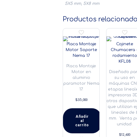
5X5 mm, 5X8 mm
Productos relacionad
Placa Montaje
Cojinete
Motor Soporte
Chumacera 
Nema 17
rodamiento
KFL08
Placa Montaje
Motor en
Diseñado pa
aluminio
su uso en
paramotor Nema
máquinas CN
17.
etapas lineal
impresoras 3D
$
35,000
otros dispositi
que utilizan e
lineales de 
Añadir
mm. Venta p
al
unidad.
carrito
$
12,600