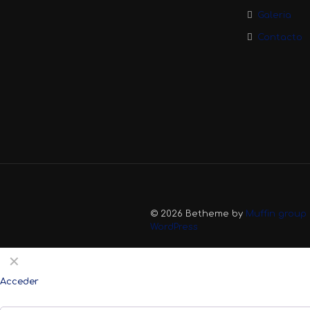
Galeria
Contacto
© 2026 Betheme by
Muffin group
WordPress
✕
Acceder