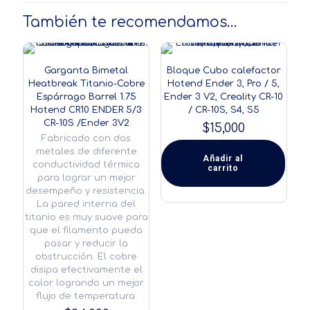
También te recomendamos…
Garganta Bimetal
Bloque Cubo calefactor
Heatbreak Titanio-Cobre
Hotend Ender 3, Pro / 5,
Espárrago Barrel 1.75
Ender 3 V2, Creality CR-10
Hotend CR10 ENDER 5/3
/ CR-10S, S4, S5
CR-10S /Ender 3V2
$
15,000
Fabricado con dos
metales de diferente
Añadir al
conductividad térmica
carrito
para lograr un mejor
desempeño y resistencia.
La pared interna del
titanio es muy suave para
que el filamento pueda
pasar y reducir la
obstrucción. El cobre
disipa efectivamente el
calor logrando un mejor
flujo de temperatura.