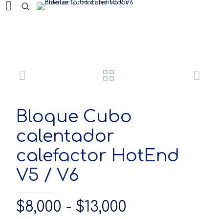
Productos
Bloque Cubo
calentador
calefactor HotEnd
V5 / V6
Rango
$
8,000
-
$
13,000