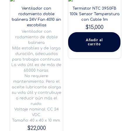
Ventilador con
Termistor NTC 3950FB
rodamiento doble
100k Sensor Temperatura
balinera 24V Fan 4010 sin
con Cable 1m
escobillas
$
15,000
Ventilador con
rodamiento de doble
Añadir al
balinera
carrito
Más estables y de larga
duración, adecuados
para trabajos continuos.
La vida útil es de más de
60.000 horas.
No requiere
mantenimiento. Pero el
aceite lubricante alarga
su vida útil y contrubuye
a reducir aún más el
ruido.
Voltaje nominal: CC 24
VDC.
Tamaño: 40 x 40 x 10 mm.
$
22,000