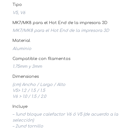
Tipo
V5, V6
MK7/MK8 para el Hot End de la impresora 3D
MK7/MK8 para el Hot End de la impresora 3D
Material
Aluminio
Compatible con filamentos
1.75mm y 3mm
Dimensiones
(cm) Ancho / Largo / Alto
V5> 1.2 / 1.5 / 1.5
V6 > 1.0 / 1.5 / 2.0
Incluye
– 1und bloque calefactor V6 ó V5 (de acuerdo a la
selección)
– 2und tornillo