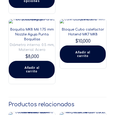
desde
opciones
Este
$72,000
producto
hasta
tiene
$88,000
múltiples
variantes.
Las
Boquilla MK8 M6 1.75 mm
Bloque Cubo calefactor
opciones
Nozzle Aguja Punta
Hotend MK7 MK8
se
Boquillas
pueden
$
10,000
Diámetro interno: 0.5 mm,
elegir
Material: Acero
en
Añadir al
la
$
8,000
carrito
página
de
Añadir al
producto
carrito
Productos relacionados