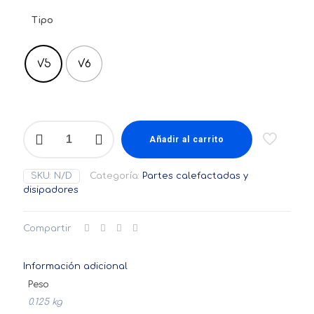
de
precios:
Tipo
desde
$8,000
V5
V6
hasta
$13,000
Bloque
Cubo
Añadir al carrito
calentador
calefactor
SKU:
N/D
Categoría:
Partes calefactadas y
HotEnd
disipadores
V5
/
V6
Compartir
cantidad
Información adicional
Peso
0.125 kg