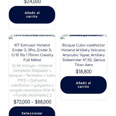
$
24,000
Añadir al
carrito
KIT Extrusor Hotend
Bloque Cubo calefactor
Ender 3, 3Pro, Ender 5,
Hotend Artillery Volcano,
Cr10 10s 1.75mm Creality
Anycubic Vyper, Artillery
Full Metal
Sidewinder X1 X2, Genius
Titan Aero
El Kit Incluye: – Hotend
completo: Disipador +
$
18,800
bloque + Termistor + tubo
PTFE + Cartucho
Añadir al
calefactor + garganta +
carrito
acople neumático PC4-10
+ Funda siliconada
[…]
Rango
$
72,000
-
$
88,000
de
precios:
Seleccionar