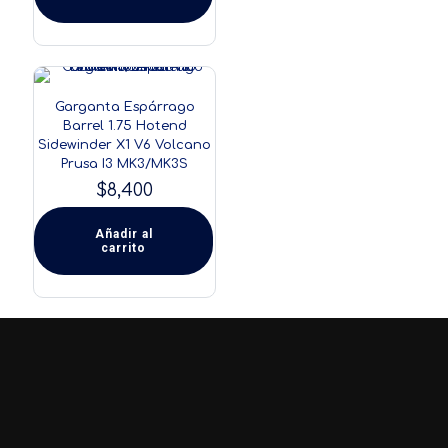
en
la
página
de
producto
Garganta Espárrago
Barrel 1.75 Hotend
Sidewinder X1 V6 Volcano
Prusa I3 MK3/MK3S
$
8,400
Añadir al
carrito