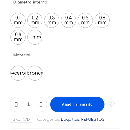
Diámetro interno
0.1
0.2
0.3
0.4
0.5
0.6
mm
mm
mm
mm
mm
mm
0.8
1 mm
mm
Material
Acero
Bronce
Boquilla
MK8
Añadir al carrito
M6
1.75
SKU:
N/D
Categorías:
Boquillas
,
REPUESTOS
mm
Nozzle