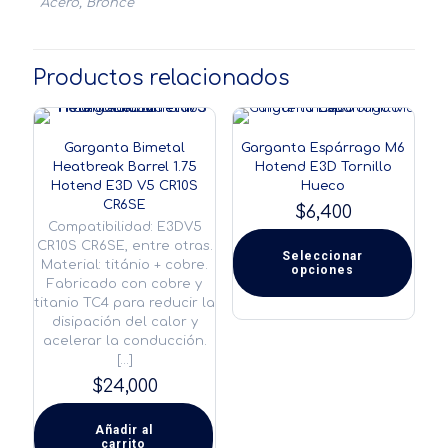
Acero, Bronce
Productos relacionados
Garganta Bimetal
Garganta Espárrago M6
Heatbreak Barrel 1.75
Hotend E3D Tornillo
Hotend E3D V5 CR10S
Hueco
CR6SE
$
6,400
Compatibilidad: E3DV5
CR10S CR6SE, entre otras.
Seleccionar
Material: titánio + cobre.
opciones
Este
Fabricado con cobre y
producto
titanio TC4 para reducir la
tiene
disipación del calor y
múltiples
acelerar la conducción.
variantes.
[…]
Las
$
24,000
opciones
se
pueden
Añadir al
elegir
carrito