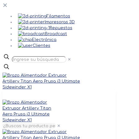
✕
Filamentos
Impresoras 3D
Repuestos
Broadcast
Electrónica
Clientes
✕
✕