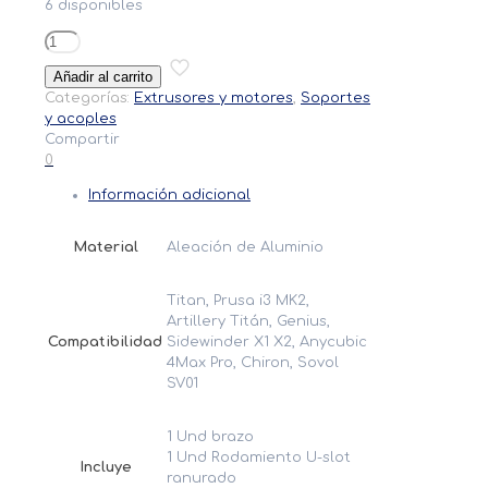
6 disponibles
Brazo
Alimentador
Añadir al carrito
Extrusor
Categorías:
Extrusores y motores
,
Soportes
Artillery
y acoples
Titan
Compartir
Aero
0
Prusa
i3
Información adicional
Ultimate
Sidewinder
X1
Material
Aleación de Aluminio
cantidad
Titan, Prusa i3 MK2,
Artillery Titán, Genius,
Compatibilidad
Sidewinder X1 X2, Anycubic
4Max Pro, Chiron, Sovol
SV01
1 Und brazo
1 Und Rodamiento U-slot
Incluye
ranurado