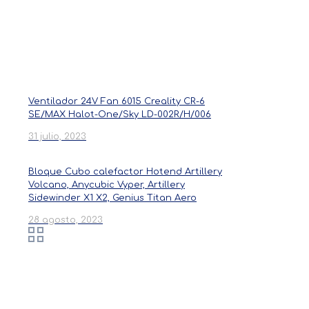
Productos
Ventilador 24V Fan 6015 Creality CR-6
SE/MAX Halot-One/Sky LD-002R/H/006
31 julio, 2023
Bloque Cubo calefactor Hotend Artillery
Volcano, Anycubic Vyper, Artillery
Sidewinder X1 X2, Genius Titan Aero
28 agosto, 2023