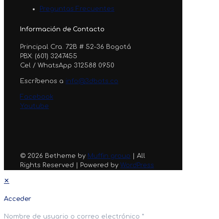
Preguntas Frecuentes
Información de Contacto
Principal Cra. 72B # 52-36 Bogotá
PBX: (601) 3247455
Cel / WhatsApp 312588 0950
Escríbenos a
info@3dbots.co
Facebook
Youtube
© 2026 Betheme by
Muffin group
| All
Rights Reserved | Powered by
WordPress
✕
Acceder
Nombre de usuario o correo electrónico
*