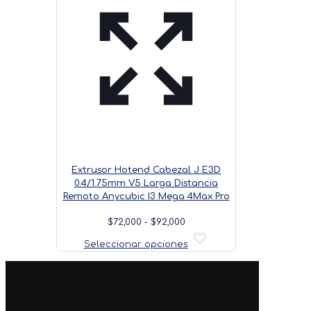
Extrusor Hotend Cabezal J E3D
0.4/1.75mm V5 Larga Distancia
Remoto Anycubic I3 Mega 4Max Pro
Rango
$
72,000
-
$
92,000
de
Este
Seleccionar opciones
precios:
producto
desde
tiene
$72,000
múltiples
hasta
variantes.
$92,000
Las