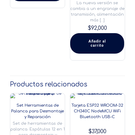
La nueva versión se
tiene
cambia a un engranaje de
múltiples
transmisión, alimentación
variantes.
más
[…]
Las
$
92,000
opciones
se
pueden
Añadir al
elegir
carrito
en
la
página
de
producto
Productos relacionados
Set Herramientas de
Tarjeta ESP32 WROOM-32
Palanca para Desmontaje
CH340C NodeMCU WiFi
y Reparación
Bluetooth USB-C
Set de herramientas de
palanca. Espátulas 12 en 1
$
37,000