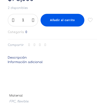
2 disponibles
Cable
Plano
Añadir al carrito
Flexible
Artillery
Categoría:
0
Genius
/
Sidewinder
Compartir
X2
Pro
30
Descripción
pines
Información adicional
Eje
Z
cantidad
Material
FPC, flexible.