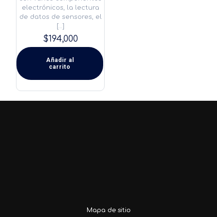
electrónicos, la lectura
de datos de sensores, el
[…]
$
194,000
Añadir al
carrito
Mapa de sitio