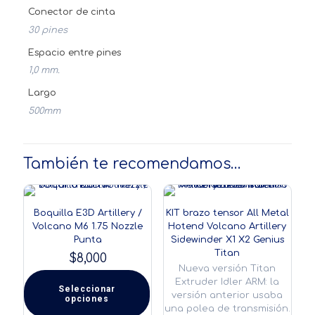
Conector de cinta
30 pines
Espacio entre pines
1,0 mm.
Largo
500mm
También te recomendamos…
Boquilla E3D Artillery /
KIT brazo tensor All Metal
Volcano M6 1.75 Nozzle
Hotend Volcano Artillery
Punta
Sidewinder X1 X2 Genius
Titan
$
8,000
Nueva versión Titan
Extruder Idler ARM: la
Seleccionar
versión anterior usaba
opciones
Este
una polea de transmisión.
producto