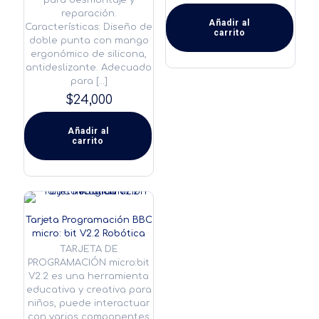
para desmontaje y
reparación.
Añadir al
Características: Diseño de
carrito
doble punta con mango
ergonómico de silicona,
antideslizante. Adecuado
para
[…]
$
24,000
Añadir al
carrito
Tarjeta Programación BBC
micro: bit V2.2 Robótica
TARJETA DE
PROGRAMACIÓN micro:bit
V2.2 es una herramienta
educativa y creativa para
niños, puede interactuar
con varios componentes