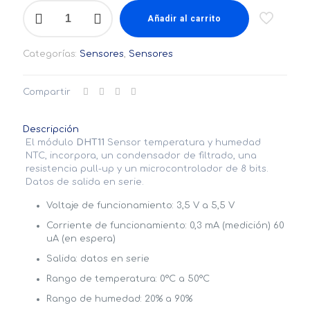
DHT11
Sensor
Añadir al carrito
temperatura
y
Categorías:
Sensores
,
Sensores
humedad
cantidad
Compartir
Descripción
El módulo
DHT11
Sensor temperatura y humedad
NTC, incorpora, un condensador de filtrado, una
resistencia pull-up y un microcontrolador de 8 bits.
Datos de salida en serie.
Voltaje de funcionamiento: 3,5 V a 5,5 V
Corriente de funcionamiento: 0,3 mA (medición) 60
uA (en espera)
Salida: datos en serie
Rango de temperatura: 0°C a 50°C
Rango de humedad: 20% a 90%