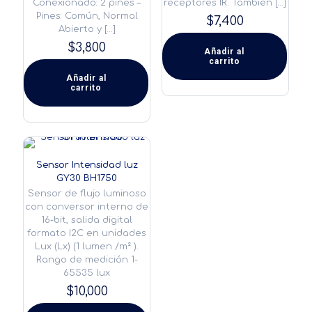
Conexionado: 2 pines –
receptores IR. También
[…]
Pines: Común, Normal
$
7,400
Abierto y
[…]
$
3,800
Añadir al
carrito
Añadir al
carrito
Sensor Intensidad luz
GY30 BH1750
Sensor de flujo luminoso
con conversor interno de
16-bit, salida digital
formato I2C en unidades
Lux (Lx) (1 lumen /m² ).
Rango de medición 1-
65535 lux
$
10,000