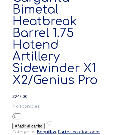
Bimetal
Heatbreak
Barrel 1.75
Hotend
Artillery
Sidewinder X1
X2/Genius Pro
$
24,000
9 disponibles
Garganta
Bimetal
Añadir al carrito
Heatbreak
Categorías:
Boquillas
,
Partes calefactadas
Barrel