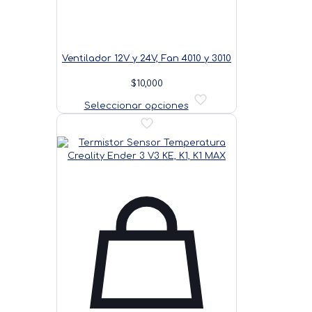
Ventilador 12V y 24V, Fan 4010 y 3010
$
10,000
Este
Seleccionar opciones
producto
tiene
múltiples
variantes.
Las
opciones
se
pueden
elegir
en
la
página
de
producto