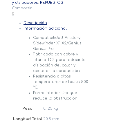
y disipadores
,
REPUESTOS
1.75
Compartir
Hotend
0
Artillery
Sidewinder
Descripción
X1
Información adicional
X2/Genius
Pro
Compatibilidad: Artillery
cantidad
Sidewinder X1 X2/Genius
Genius Pro.
Fabricado con cobre y
titanio TC4 para reducir la
disipación del calor y
acelerar la conducción
Resistencia a altas
temperaturas de hasta 500
°C,
Pared interior lisa que
reduce la obstrucción.
Peso
0.125 kg
Longitud Total
20.5 mm