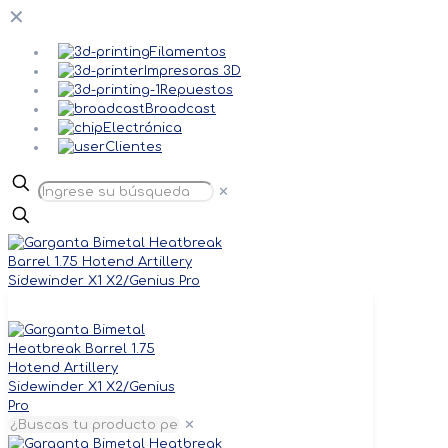
✕
Filamentos
Impresoras 3D
Repuestos
Broadcast
Electrónica
Clientes
✕
✕