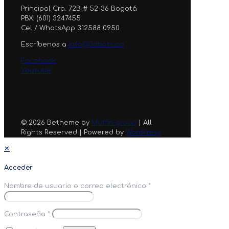
Principal Cra. 72B # 52-36 Bogotá
PBX: (601) 3247455
Cel / WhatsApp 312588 0950
Escríbenos a
info@3dbots.co
Facebook
Youtube
© 2026 Betheme by
Muffin group
| All
Rights Reserved | Powered by
WordPress
✕
Acceder
Nombre de usuario o correo electrónico
*
Contraseña
*