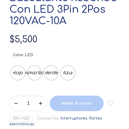
Con LED 3Pin 2Pos
120VAC-10A
$
5,500
Color LED
Rojo
Amarillo
Verde
Azul
Interruptor
Switch
Añadir al carrito
Basculante
Redondo
SKU:
N/D
Categorías:
Interruptores
,
Partes
Con
electrónicas
LED