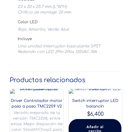
23 x 20 x 25.7 mm (L*W*H)
Orificio de montaje: 20 mm
Color LED
Rojo, Amarillo, Verde, Azul
Incluye
Una unidad Interruptor basculante SPST
Redondo con LED 3Pin 2Pos 120VAC-10A
Productos relacionados
Driver Controlador motor
Switch interruptor LED
paso a paso TMC2209 V2
balancín
Versión mejorada de la
$
6,400
versión TMC2208, entre
estas: Mejor disipación de
Añadir al
calor StealthChop2 para
carrito