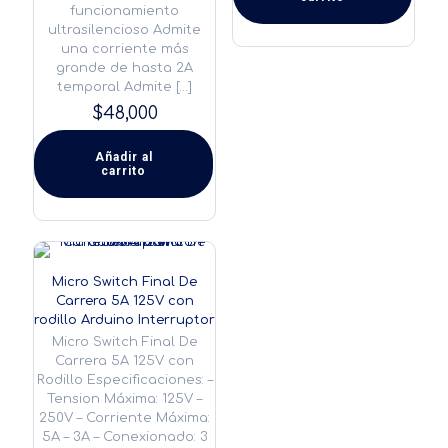
funcionamiento
ultrasilencioso Admite
una corriente más
grande de hasta 2A
temporal Admite
[…]
$
48,000
Añadir al
carrito
Micro Switch Final De
Carrera 5A 125V con
rodillo Arduino Interruptor
Micro Switch Final De
Carrera 5A 125V con
Rodillo Especificaciones: –
Tension Máxima: 125V –
250V – Corriente Máxima:
5A – 3A – Conexionado: 3