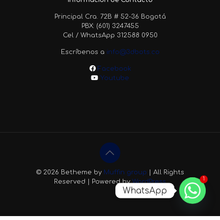
Principal Cra. 72B # 52-36 Bogotá
PBX: (601) 3247455
Cel / WhatsApp 312588 0950
Escríbenos a
info@3dbots.co
Facebook
Youtube
© 2026 Betheme by
Muffin group
| All Rights
1
Reserved | Powered by
WordPress
WhatsApp