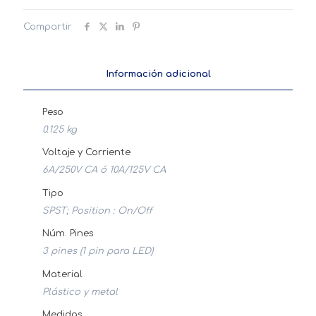
3Pin
2Pos
Compartir
120VAC-
10A
cantidad
Información adicional
Peso
0.125 kg
Voltaje y Corriente
6A/250V CA ó 10A/125V CA
Tipo
SPST; Position : On/Off
Núm. Pines
3 pines (1 pin para LED)
Material
Plástico y metal
Medidas