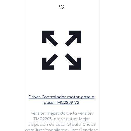
Driver Controlador motor paso a
paso TMC2209 V2
Versión mejorada de la versión
TMC2208, entre estas: Mejor
disipación de calor StealthChop2
para funcionamiento ultrasilencioso