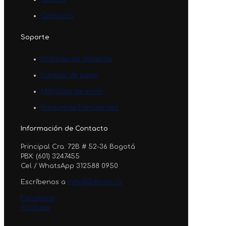
Contacto
Soporte
Políticas de Garantía
Formas de pago
Métodos de envío
Preguntas Frecuentes
Información de Contacto
Principal Cra. 72B # 52-36 Bogotá
PBX: (601) 3247455
Cel / WhatsApp 312588 0950
Escríbenos a
info@3dbots.co
Facebook
Youtube