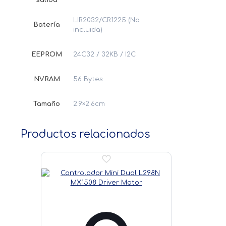
LIR2032/CR1225 (No
Batería
incluida)
EEPROM
24C32 / 32KB / I2C
NVRAM
56 Bytes
Tamaño
2.9×2.6cm
Productos relacionados