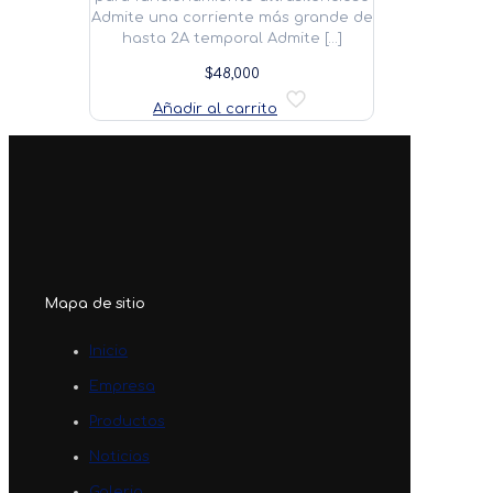
Admite una corriente más grande de
hasta 2A temporal Admite
[…]
$
48,000
Añadir al carrito
Mapa de sitio
Inicio
Empresa
Productos
Noticias
Galeria