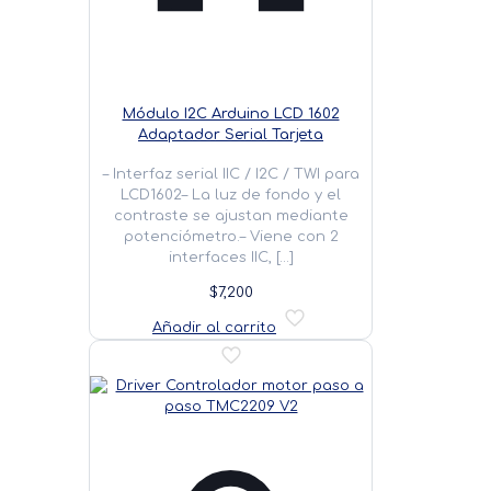
Módulo I2C Arduino LCD 1602
Adaptador Serial Tarjeta
– Interfaz serial IIC / I2C / TWI para
LCD1602– La luz de fondo y el
contraste se ajustan mediante
potenciómetro.– Viene con 2
interfaces IIC,
[…]
$
7,200
Añadir al carrito