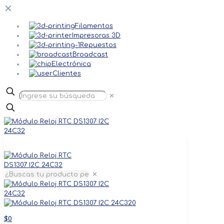
✕
Filamentos
Impresoras 3D
Repuestos
Broadcast
Electrónica
Clientes
✕
✕
0
$0