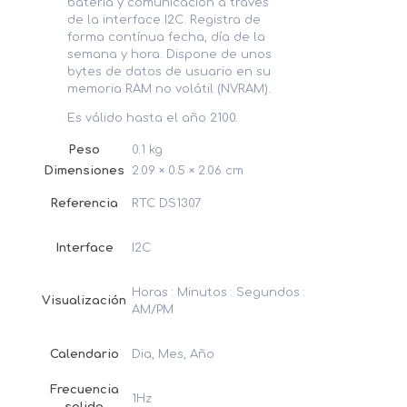
batería y comunicación a través
de la interface I2C. Registra de
forma contínua fecha, día de la
semana y hora. Dispone de unos
bytes de datos de usuario en su
memoria RAM no volátil (NVRAM).
Es válido hasta el año 2100.
Peso
0.1 kg
Dimensiones
2.09 × 0.5 × 2.06 cm
Referencia
RTC DS1307
Interface
I2C
Horas : Minutos : Segundos :
Visualización
AM/PM
Calendario
Dia, Mes, Año
Frecuencia
1Hz
salida