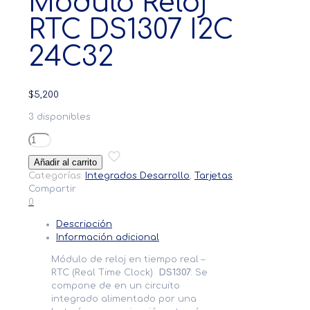
Módulo Reloj
RTC DS1307 I2C
24C32
$
5,200
3 disponibles
Módulo
Reloj
Añadir al carrito
RTC
Categorías:
Integrados Desarrollo
,
Tarjetas
DS1307
Compartir
I2C
0
24C32
cantidad
Descripción
Información adicional
Módulo de reloj en tiempo real –
RTC (Real Time Clock)
DS1307
: Se
compone de en un circuito
integrado alimentado por una