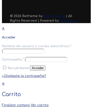
© 2026 Betheme by
Muffin group
| All
Rights Reserved | Powered by
WordPress
✕
Acceder
Nombre de usuario o correo electrónico
*
Contraseña
*
Acceder
Recuérdame
¿Olvidaste la contraseña?
✕
Carrito
Finalizar compra
Ver carrito