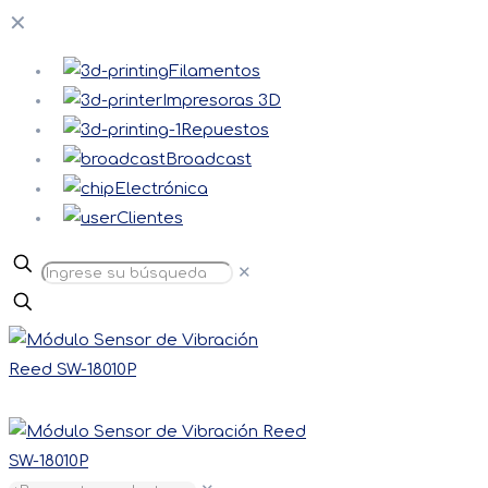
✕
Filamentos
Impresoras 3D
Repuestos
Broadcast
Electrónica
Clientes
✕