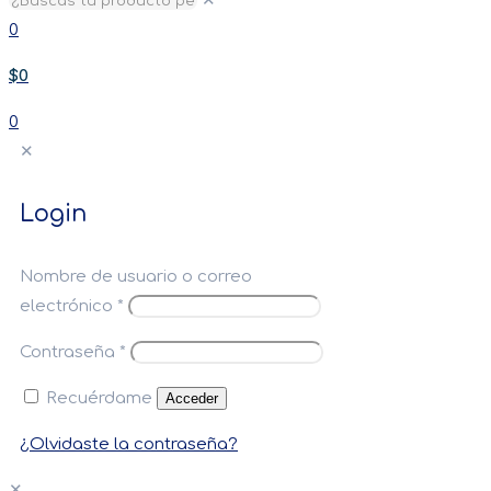
✕
0
$0
0
✕
Login
Nombre de usuario o correo
electrónico
*
Contraseña
*
Recuérdame
Acceder
¿Olvidaste la contraseña?
✕