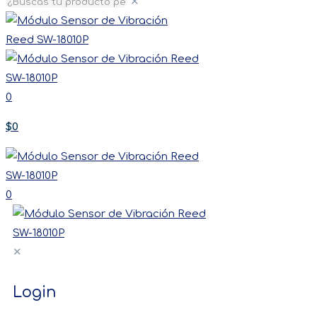
✕
0
$0
0
✕
Login