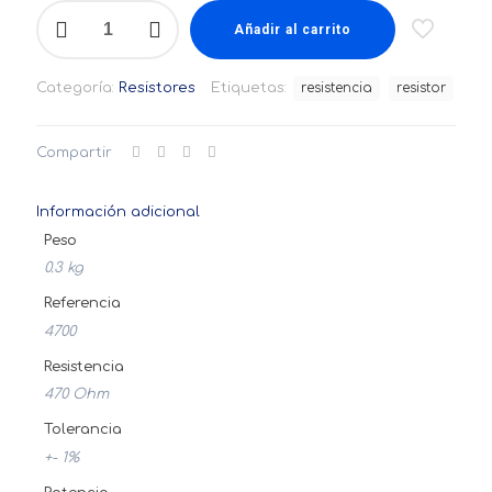
Resistencia
SMD
Añadir al carrito
470
Ohm,
Categoría:
Resistores
Etiquetas:
resistencia
resistor
1/8W,
0805
x20und
Compartir
cantidad
Información adicional
Peso
0.3 kg
Referencia
4700
Resistencia
470 Ohm
Tolerancia
+- 1%