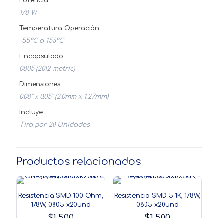
Potencia
1/8 W
Temperatura Operación
-55ºC a 155ºC
Encapsulado
0805 (2012 metric)
Dimensiones
0.08'' x 0.05'' (2.0mm x 1.27mm)
Incluye
Tira por 20 Unidades
Productos relacionados
Resistencia SMD 100 Ohm,
Resistencia SMD 5.1K, 1/8W,
1/8W, 0805 x20und
0805 x20und
$
1,500
$
1,500