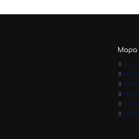
Mapa d
Inicio
Empre
Produ
Notici
Galeri
Conta