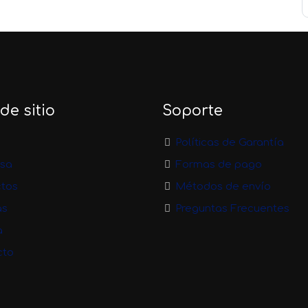
e sitio
Soporte
Políticas de Garantía
sa
Formas de pago
ctos
Métodos de envío
as
Preguntas Frecuentes
a
cto