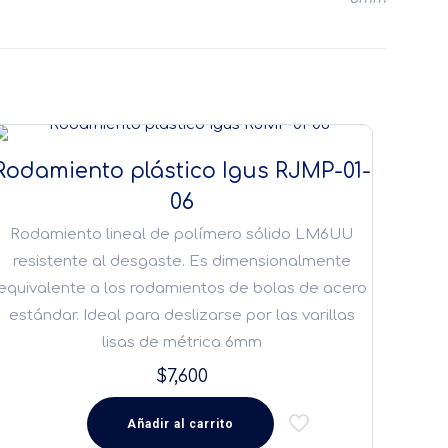
Rodamiento plástico Igus RJMP-01-
06
Rodamiento lineal de polímero sólido LM6UU
resistente al desgaste. Es dimensionalmente
equivalente a los rodamientos de bolas de acero
estándar. Ideal para deslizarse por las varillas
lisas de métrica 6mm
$
7,600
Añadir al carrito