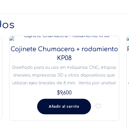
dos
Cojinete Chumacera + rodamiento
KP08
Diseñado para su uso en máquinas CNC, etapas
lineales, impresoras 3D y otros dispositivos que
utilizan ejes lineales de 8 mm. Venta por unidad.
$
9,600
Añadir al carrito