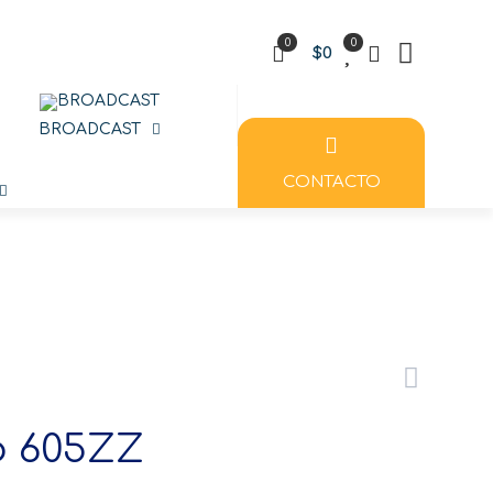
0
0
$0
BROADCAST
CONTACTO
o 605ZZ