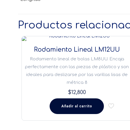
Productos relaciona
Rodamiento Lineal LM12UU
Rodamiento lineal de bolas LM8UU. Encaja
perfectamente con las piezas de plástico y son
ideales para deslizarse por las varillas lisas de
métrica 8
$
12,800
Añadir al carrito