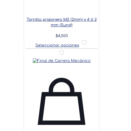
Tornillo prisionero M2 (2mm) x 4 ó 2
mm (5und)
$
4,000
Este
Seleccionar opciones
producto
tiene
múltiples
variantes.
Las
opciones
se
pueden
elegir
en
la
página
de
producto