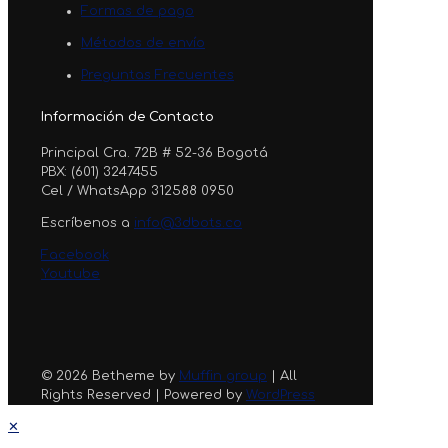
Formas de pago
Métodos de envío
Preguntas Frecuentes
Información de Contacto
Principal Cra. 72B # 52-36 Bogotá
PBX: (601) 3247455
Cel / WhatsApp 312588 0950
Escríbenos a
info@3dbots.co
Facebook
Youtube
© 2026 Betheme by
Muffin group
| All
Rights Reserved | Powered by
WordPress
✕