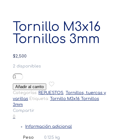
Tornillo M3x16
Tornillos 3mm
$
2,500
2 disponibles
Tornillo
M3x16
Añadir al carrito
Tornillos
Categorías:
REPUESTOS
,
Tornillos, tuercas y
3mm
varillas
Etiqueta:
Tornillo M3x16 Tornillos
cantidad
3mm
Compartir
0
Información adicional
Peso
0.125 kg