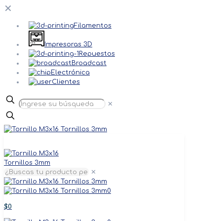
✕
Filamentos
Impresoras 3D
Repuestos
Broadcast
Electrónica
Clientes
✕
✕
0
$0