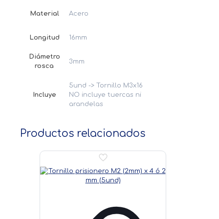
Material
Acero
Longitud
16mm
Diámetro
3mm
rosca
5und -> Tornillo M3x16
Incluye
NO incluye tuercas ni
arandelas
Productos relacionados