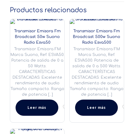
Productos relacionados
Transmisor Emisora Fm
Transmisor Emisora Fm
Broadcast 50w Suono
Broadcast 500w Suono
Radio Esva50
Radio Esva500
Transmisor Emisora FM
Transmisor Emisora FM
Marca Suono, Ref. ESVA50.
Marca Suono, Ref.
Potencia de salida de 0 a
ESVA500. Potencia de
50 Watts.
salida de 0 a 500 Watts.
CARACTERÍSTICAS
CARACTERÍSTICAS
DESTACADAS: Excelente
DESTACADAS: Excelente
rendimiento de audio
rendimiento de audio
Tamaño compacto. Rango
Tamaño compacto. Rango
de potencia
[…]
de potencia
[…]
Leer más
Leer más