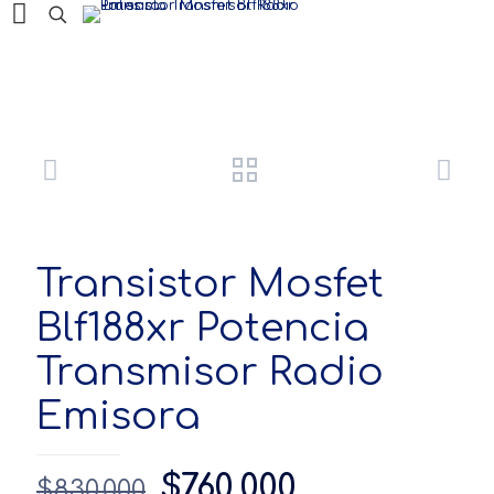
Productos
Transistor Mosfet
Blf188xr Potencia
Transmisor Radio
Emisora
El
El
$
760,000
$
830,000