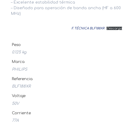
– Excelente estabilidad térmica
– Diseñado para operación de banda ancha (HF a 600
MHz)
F. TÉCNICA BLF188XR
Descarga
Peso
0.125 kg
Marca
PHILIPS
Referencia
BLF188XR
Voltaje
50V
Corriente
77A