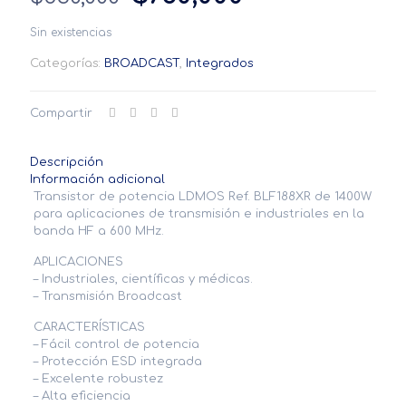
precio
precio
Sin existencias
original
actual
Categorías:
BROADCAST
,
Integrados
era:
es:
$830,000.
$760,000.
Compartir
Descripción
Información adicional
Transistor de potencia LDMOS Ref. BLF188XR de 1400W
para aplicaciones de transmisión e industriales en la
banda HF a 600 MHz.
APLICACIONES
– Industriales, científicas y médicas.
– Transmisión Broadcast
CARACTERÍSTICAS
– Fácil control de potencia
– Protección ESD integrada
– Excelente robustez
– Alta eficiencia