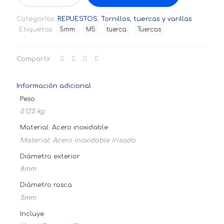
(5mm)
x
Categorías:
REPUESTOS
,
Tornillos, tuercas y varillas
10und
Etiquetas:
5mm
M5
tuerca
Tuercas
cantidad
Compartir
Información adicional
Peso
0.125 kg
Material: Acero inoxidable
Material: Acero inoxidable irisado
Diámetro exterior
8mm
Diámetro rosca
5mm
Incluye