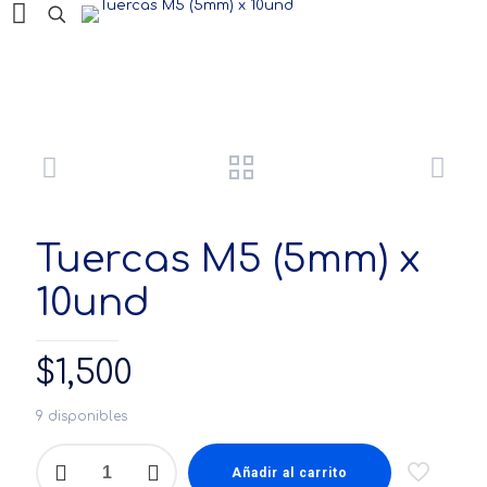
Productos
Tuercas M5 (5mm) x
10und
$
1,500
9 disponibles
Tuercas
M5
Añadir al carrito