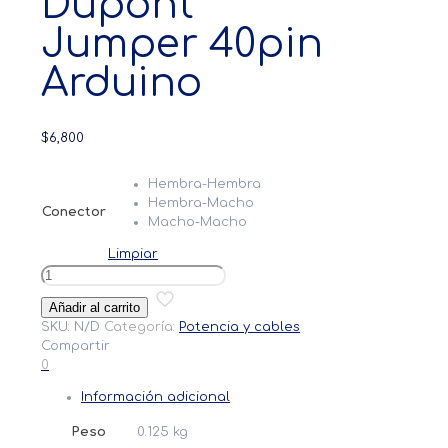
Dupont
Jumper 40pin
Arduino
$
6,800
Hembra-Hembra
Hembra-Macho
Conector
Macho-Macho
Limpiar
Cable
Cinta
Añadir al carrito
Dupont
SKU:
N/D
Categoría:
Potencia y cables
Jumper
Compartir
40pin
0
Arduino
cantidad
Información adicional
Peso
0.125 kg