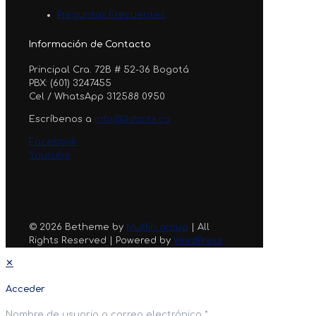
Preguntas Frecuentes
Información de Contacto
Principal Cra. 72B # 52-36 Bogotá
PBX: (601) 3247455
Cel / WhatsApp 312588 0950
Escríbenos a
info@3dbots.co
Facebook
Youtube
© 2026 Betheme by
Muffin group
| All
Rights Reserved | Powered by
WordPress
✕
Acceder
Nombre de usuario o correo electrónico
*