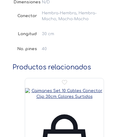
Dimensiones
N/D
Hembra-Hembra, Hembra-
Conector
Macho, Macho-Macho
Longitud
30 cm
No. pines
40
Productos relacionados