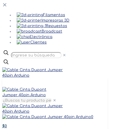
✕
Filamentos
Impresoras 3D
Repuestos
Broadcast
Electrónica
Clientes
✕
✕
0
$0