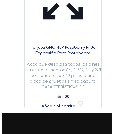
Tarjeta GPIO 40P Raspberry Pi de
Expansión Para Protoboard
Placa que desglosa todos los pines
útiles de alimentación, GPIO, i2c y SPI
del conector de 40 pines a una
placa de pruebas sin soldadura.
CARACTERÍSTICAS
[…]
$
8,800
Añadir al carrito