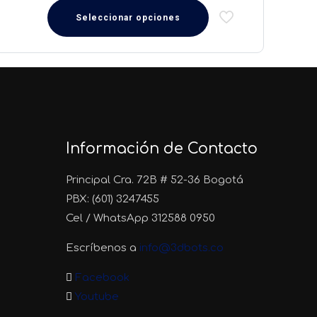
Seleccionar opciones
Este
producto
tiene
múltiples
variantes.
Las
opciones
Información de Contacto
se
pueden
Principal Cra. 72B # 52-36 Bogotá
elegir
PBX: (601) 3247455
en
Cel / WhatsApp 312588 0950
la
Escríbenos a
info@3dbots.co
página
de
Facebook
producto
Youtube