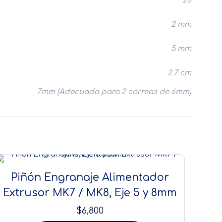
20
2 mm
5 mm
2.7 cm
7mm (Adecuada para 2 correas de 6mm)
Piñón Engranaje Alimentador
Extrusor MK7 / MK8, Eje 5 y 8mm
$
6,800