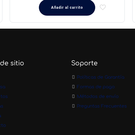
Añadir al carrito
e sitio
Soporte
Políticas de Garantía
sa
Formas de pago
ctos
Métodos de envío
as
Preguntas Frecuentes
a
cto