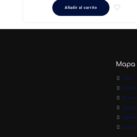
Añadir al carrito
Mapa d
Inicio
Empre
Produ
Notici
Galeri
Conta