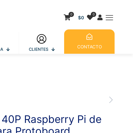
0
0
$
0
CONTACTO
CA
CLIENTES
 40P Raspberry Pi de
ara Protoboard