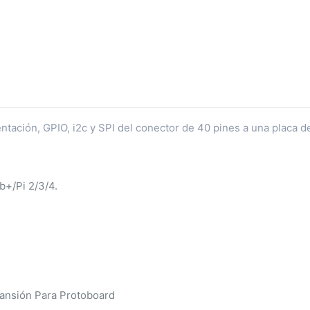
entación, GPIO, i2c y SPI del conector de 40 pines a una placa d
b+/Pi 2/3/4.
pansión Para Protoboard