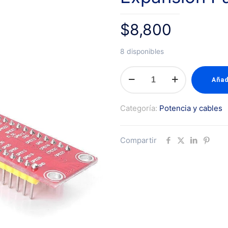
$
8,800
8 disponibles
Tarjeta
Añad
GPIO
40P
Categoría:
Potencia y cables
Raspberry
Pi
Compartir
de
Expansión
Para
Protoboard
cantidad