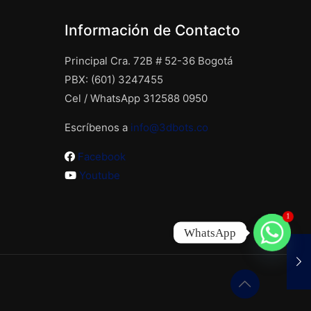
Las
opciones
Información de Contacto
se
pueden
Principal Cra. 72B # 52-36 Bogotá
elegir
PBX: (601) 3247455
en
Cel / WhatsApp 312588 0950
la
Escríbenos a
info@3dbots.co
página
de
Facebook
producto
Youtube
1
WhatsApp