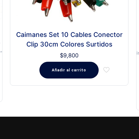
Caimanes Set 10 Cables Conector
Clip 30cm Colores Surtidos
V
″
i
$
9,800
Añadir al carrito